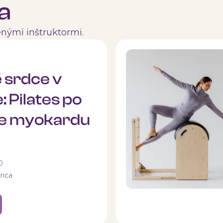
ia
nými inštruktormi.
 srdce v
 Pilates po
te myokardu
0
rica