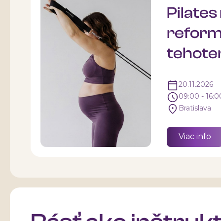
Pilates
reform
tehote
20.11.2026
09:00 - 16:0
Bratislava
Viac info