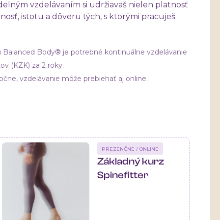
idelným vzdelávaním si udržiavaš nielen platnosť
rnosť, istotu a dôveru tých, s ktorými pracuješ.
tu Balanced Body® je potrebné kontinuálne vzdelávanie
tov (KZK) za 2 roky.
očne, vzdelávanie môže prebiehať aj online.
PREZENČNE / ONLINE
Základný kurz
Spinefitter