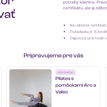
tor
potreby klientov. Prav
certifikátu, ale aj odbo
vať
Na udržanie certifiká
Požiadavka je 16 kredi
Odporúča sa 8 hodín r
Pripravujeme pre vás
PREZENČNE
Pilates s
pomôckami Arc a
Valec