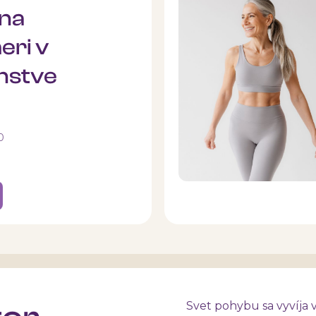
 na
eri v
nstve
0
Svet pohybu sa vyvíja 