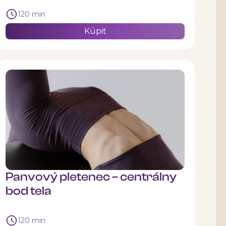
120 min
Kúpiť
Panvový pletenec – centrálny
bod tela
120 min