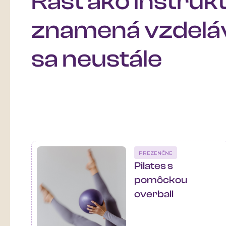
Rásť ako inštruk
znamená vzdelá
sa neustále
PREZENČNE
Pilates s
pomôckou
overball