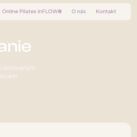
Online Pilates inFLOW®
O nás
Kontakt
anie
ecializovaným
káciám.