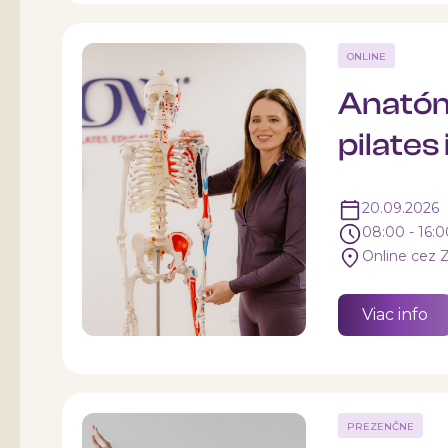
ONLINE
Anatóm
pilates
20.09.2026
08:00 - 16:
Online cez
Viac info
PREZENČNE