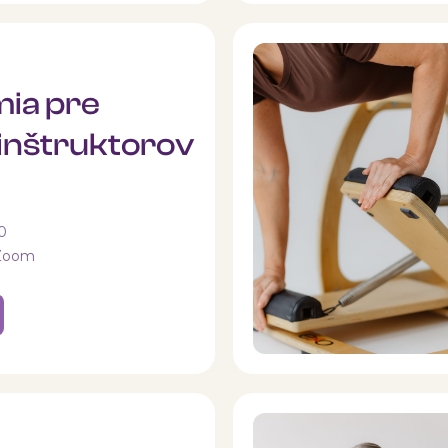
ia pre
 inštruktorov
00
 Zoom