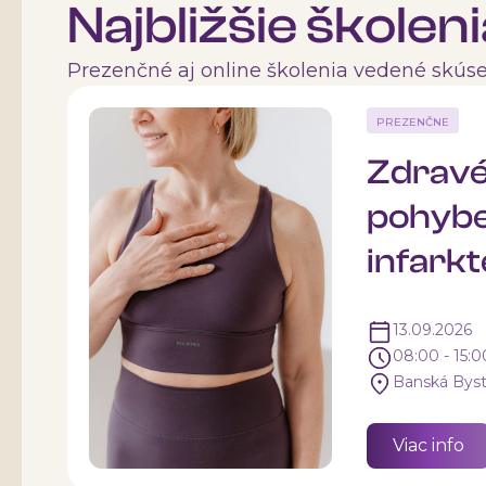
Najbližšie školen
Prezenčné aj online školenia vedené skúse
PREZENČNE
Zdravé
pohybe:
infark
13.09.2026
08:00 - 15:0
Banská Byst
Viac info