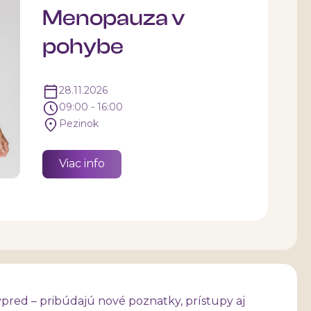
Menopauza v
pohybe
28.11.2026
09:00 - 16:00
Pezinok
Viac info
vpred – pribúdajú nové poznatky, prístupy aj