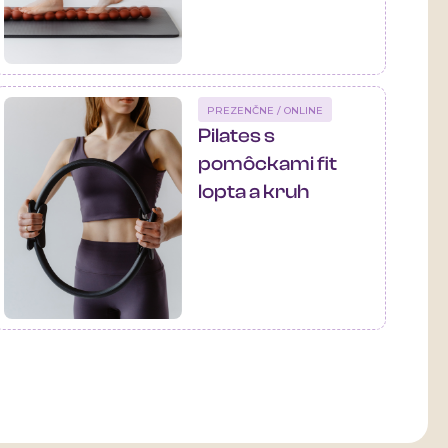
PREZENČNE / ONLINE
Pilates s
pomôckami fit
lopta a kruh