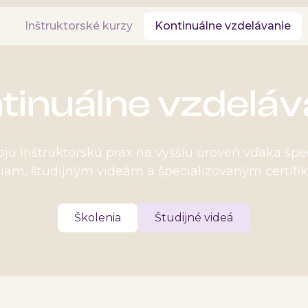
Inštruktorské kurzy
Kontinuálne vzdelávanie
tinuálne vzdeláv
oju inštruktorskú prax na vyššiu úroveň vďaka šp
iam, študijným videám a špecializovaným certifi
Školenia
Študijné videá