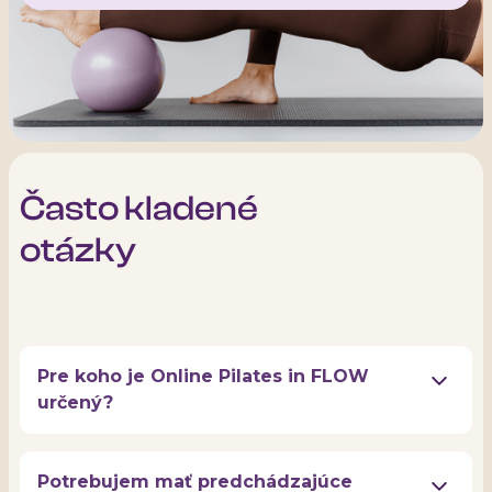
Často kladené
otázky
Pre koho je Online Pilates in FLOW
určený?
Naša členská sekcia je vytvorená pre pilates
inštruktorov, ale aj pre klientov a všetkých,
Potrebujem mať predchádzajúce