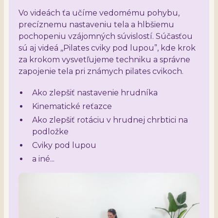
Vo videách ťa učíme vedomému pohybu,
precíznemu nastaveniu tela a hlbšiemu
pochopeniu vzájomných súvislostí. Súčasťou
sú aj videá ,,Pilates cviky pod lupou”, kde krok
za krokom vysvetľujeme techniku a správne
zapojenie tela pri známych pilates cvikoch.
Ako zlepšiť nastavenie hrudníka
Kinematické reťazce
Ako zlepšiť rotáciu v hrudnej chrbtici na
podložke
Cviky pod lupou
a iné...