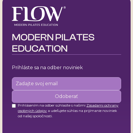
členstva bez dlhodobých záväzkov.
Tieto videá však nenahrádzajú odborné
školenia ani certifikované kurzy - slúžia
predovšetkým ako doplnkový materiál pre
priebežné vzdelávanie a rozširovanie praxe.
MODERN PILATES
EDUCATION
Prihláste sa na odber noviniek
Prihlásením na odber súhlasíte s našimi
Zásadami ochrany
osobných údajov
a udeľujete súhlas na prijímanie noviniek
od našej spoločnosti.