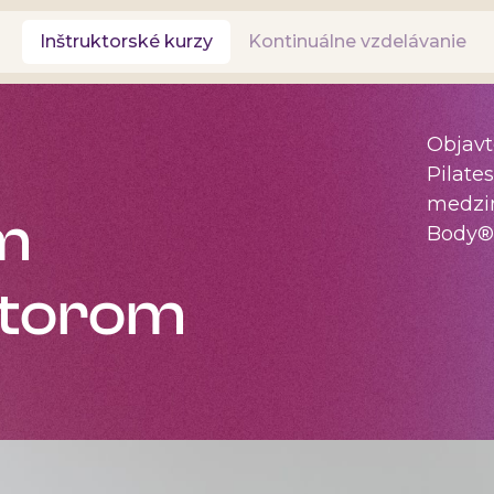
Inštruktorské kurzy
Kontinuálne vzdelávanie
Objavt
Pilate
medzin
m
Body® 
uktorom